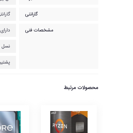
گارانتی
گارانتی 12ماهه شب
مشخصات فنی
دارای ابعاد 21.9 * 
نسل س
پشتیب
محصولات مرتبط