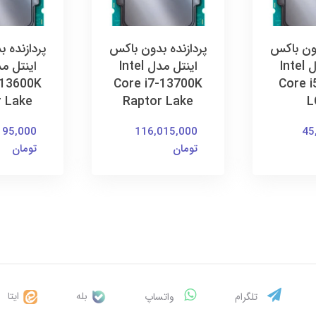
دون باکس
پردازنده بدون باکس
پردازنده 
اینتل مدل Intel
اینتل مدل Intel
-13600K
Core i7-13700K
Core i
r Lake
Raptor Lake
L
195,000
116,015,000
45
تومان
تومان
بله
ایتا
تلگرام
واتساپ