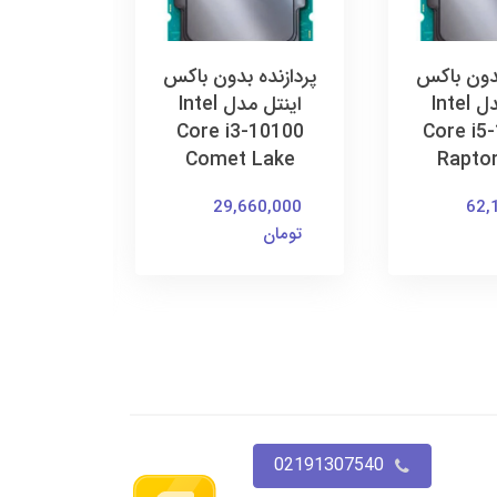
بدون باکس
پردازنده بدون باکس
پردازنده
اینتل مدل Intel
اینتل مدل Intel
 10400
Core i3-10100
Core i5
ke 10th
Comet Lake
Rapto
LGA
29,660,000
62,
تومان
60,000
تومان
02191307540