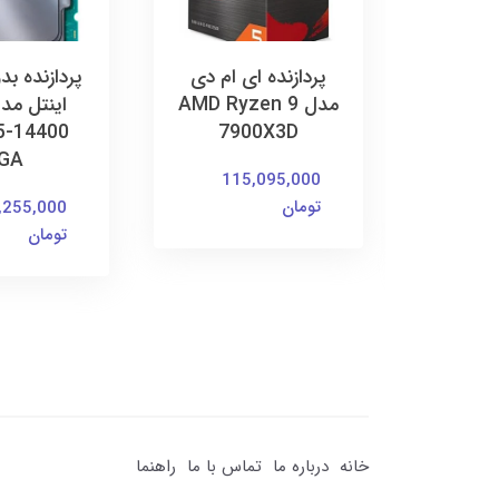
 ام دی
پردازنده ای ام دی
پردازنده ب
AMD Ryze
مدل AMD Ryzen 9
5-14400
7900X3D
7950X
GA
Pro
115,095,000
تومان
,255,000
10
تومان
خانه
درباره ما
تماس با ما
راهنما