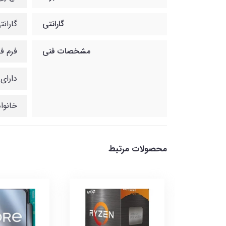
گارانتی
گارانتی 12ماهه شب
مشخصات فنی
فرم فکتور
دارای تع
خانواده پردازنده
محصولات مرتبط