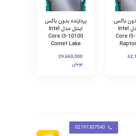
بدون باکس
پردازنده بدون باکس
پردازنده
اینتل مدل Intel
اینتل مدل Intel
 10400
Core i3-10100
Core i5
ke 10th
Comet Lake
Rapto
LGA
29,660,000
62,
تومان
60,000
تومان
02191307540