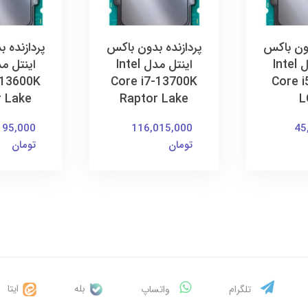
دون باکس
پردازنده بدون باکس
پردازنده 
اینتل مدل Intel
اینتل مدل Intel
-13600K
Core i7-13700K
Core i
r Lake
Raptor Lake
L
195,000
116,015,000
45
تومان
تومان
بله
ایتا
تلگرام
واتساپ